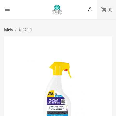


shopping_cart
(0)
Inicio
ALGACID