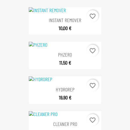
favorite_border
INSTANT REMOVER
10,00 €
favorite_border
PHZERO
11,50 €
favorite_border
HYDROREP
19,90 €
favorite_border
CLEANER PRO