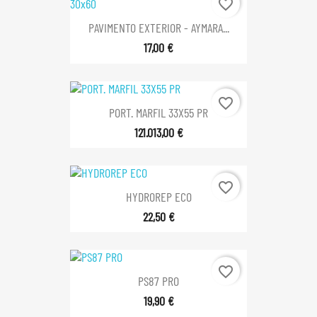
favorite_border
PAVIMENTO EXTERIOR - AYMARA...
17,00 €
favorite_border
PORT. MARFIL 33X55 PR
121.013,00 €
favorite_border
HYDROREP ECO
22,50 €
favorite_border
PS87 PRO
19,90 €