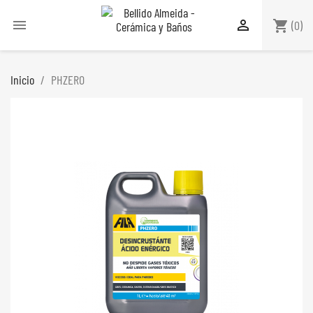


shopping_cart
(0)
Inicio
PHZERO